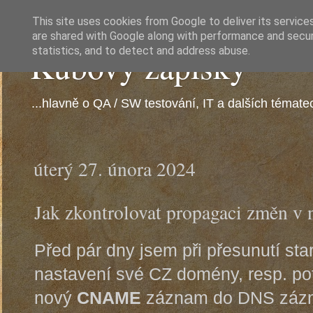
This site uses cookies from Google to deliver its service
are shared with Google along with performance and securi
Kubovy zápisky
statistics, and to detect and address abuse.
...hlavně o QA / SW testování, IT a dalších témate
úterý 27. února 2024
Jak zkontrolovat propagaci změn v
Před pár dny jsem při přesunutí st
nastavení své CZ domény, resp. pot
nový
CNAME
záznam do DNS zázn