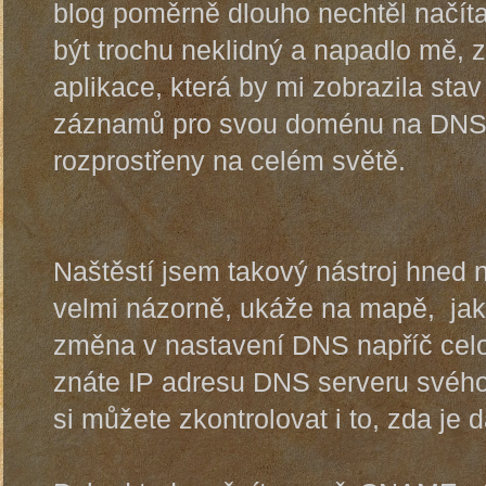
blog poměrně dlouho nechtěl načít
být trochu neklidný a napadlo mě, 
aplikace, která by mi zobrazila st
záznamů pro svou doménu na DNS s
rozprostřeny na celém světě.
Naštěstí jsem takový nástroj hned 
velmi názorně, ukáže na mapě, ja
změna v nastavení DNS napříč cel
znáte IP adresu DNS serveru svého 
si můžete zkontrolovat i to, zda je 