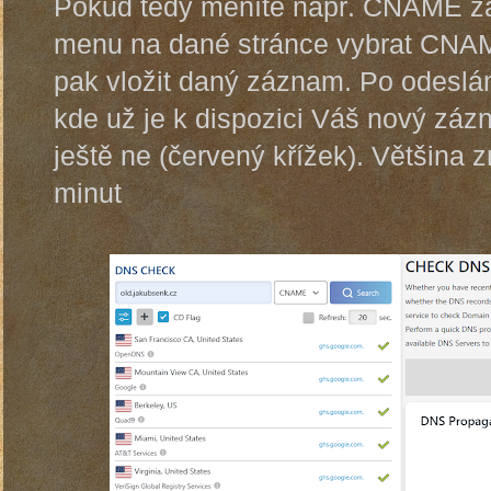
Pokud tedy měníte např. CNAME zá
menu na dané stránce vybrat CNAM
pak vložit daný záznam. Po odeslá
kde už je k dispozici Váš nový zázn
ještě ne (červený křížek). Většina
minut