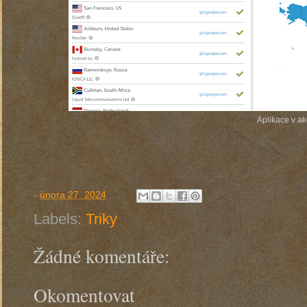
Aplikace v akc
-
února 27, 2024
Labels:
Triky
Žádné komentáře:
Okomentovat